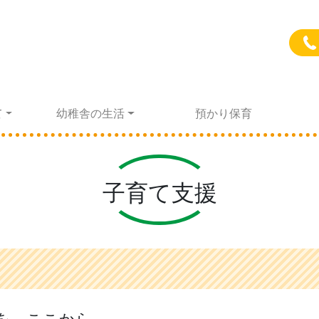
て
幼稚舎の生活
預かり保育
子育て支援
てを、ここから。